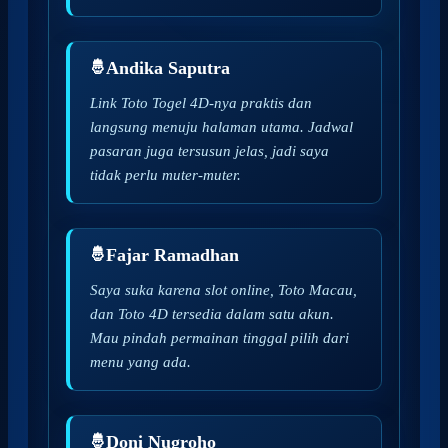
Andika Saputra
Link Toto Togel 4D-nya praktis dan
langsung menuju halaman utama. Jadwal
pasaran juga tersusun jelas, jadi saya
tidak perlu muter-muter.
Fajar Ramadhan
Saya suka karena slot online, Toto Macau,
dan Toto 4D tersedia dalam satu akun.
Mau pindah permainan tinggal pilih dari
menu yang ada.
Doni Nugroho