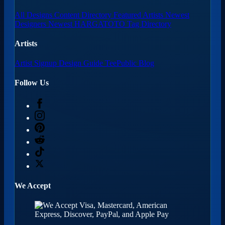
All Designs
Content Directory
Featured Artists
Newest
Designers
Newest HARGATOTO
Tag Directory
Artists
Artist Signup
Design Guide
TeePublic Blog
Follow Us
We Accept