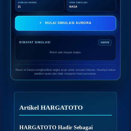
JUMLAH ANGKA
SHIO SIMULASI
21
NAGA
⚡
MULAI SIMULASI AURORA
RIWAYAT SIMULASI
HAPUS
Belum ada riwayat angka.
Mesin ini hanya menghasilkan angka acak untuk simulasi hiburan. Hasilnya bukan
prediksi nyata dan tidak menjamin hasil permainan.
Artikel HARGATOTO
HARGATOTO Hadir Sebagai