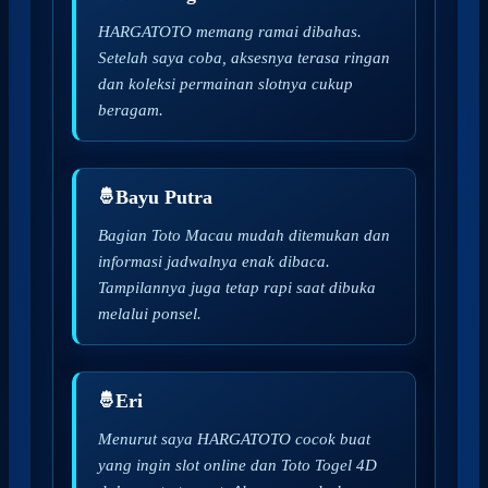
HARGATOTO memang ramai dibahas.
Setelah saya coba, aksesnya terasa ringan
dan koleksi permainan slotnya cukup
beragam.
Bayu Putra
Bagian Toto Macau mudah ditemukan dan
informasi jadwalnya enak dibaca.
Tampilannya juga tetap rapi saat dibuka
melalui ponsel.
Eri
Menurut saya HARGATOTO cocok buat
yang ingin slot online dan Toto Togel 4D