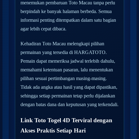
menemukan pembaruan Toto Macau tanpa perlu
berpindah ke banyak halaman berbeda. Semua
informasi penting ditempatkan dalam satu bagian
agar lebih cepat dibaca.
Kehadiran Toto Macau melengkapi pilihan
permainan yang tersedia di HARGATOTO.
Pemain dapat memeriksa jadwal terlebih dahulu,
memahami ketentuan pasaran, lalu menentukan
pilihan sesuai pertimbangan masing-masing.
Tidak ada angka atau hasil yang dapat dipastikan,
sehingga setiap permainan tetap perlu dijalankan
dengan batas dana dan keputusan yang terkendali.
Link Toto Togel 4D Terviral dengan
Akses Praktis Setiap Hari