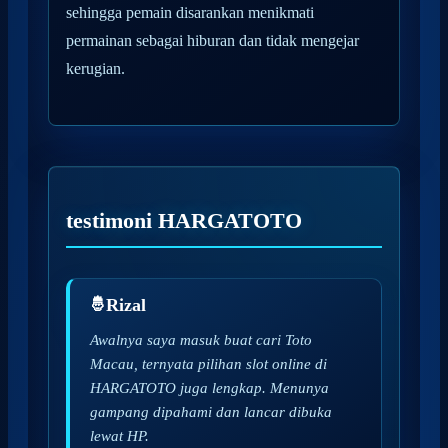
sehingga pemain disarankan menikmati
permainan sebagai hiburan dan tidak mengejar
kerugian.
testimoni HARGATOTO
Rizal
Awalnya saya masuk buat cari Toto
Macau, ternyata pilihan slot online di
HARGATOTO juga lengkap. Menunya
gampang dipahami dan lancar dibuka
lewat HP.