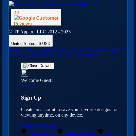
© TP Apparel LLC 2012 - 2025
United States - $ USD
Product Safety
Intellectual Property Policy
CA: Do Not Sell
My Personal Information
Privacy Policy
Terms
Welcome Guest!
Log In
Sign Up
Create an account to save your favorite designs for
viewing anytime, on any device.
Create an Account
Artist Sign Up
About TeePublic
Social