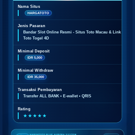
Nama Situs
HARGATOTO
Jenis Pasaran
Bandar Slot Online Resmi - Situs Toto Macau & Link
Toto Togel 4D
Minimal Deposit
IDR 5,000
Minimal Withdraw
IDR 35,000
Transaksi Pembayaran
Transfer ALL BANK • E-wallet • QRIS
Rating
HARGATOTO BLUE AURORA SYSTEM