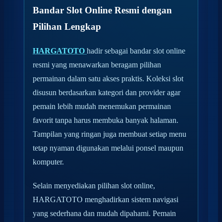
Bandar Slot Online Resmi dengan
Pilihan Lengkap
HARGATOTO
hadir sebagai bandar slot online
resmi yang menawarkan beragam pilihan
permainan dalam satu akses praktis. Koleksi slot
disusun berdasarkan kategori dan provider agar
pemain lebih mudah menemukan permainan
favorit tanpa harus membuka banyak halaman.
Tampilan yang ringan juga membuat setiap menu
tetap nyaman digunakan melalui ponsel maupun
komputer.
Selain menyediakan pilihan slot online,
HARGATOTO menghadirkan sistem navigasi
yang sederhana dan mudah dipahami. Pemain