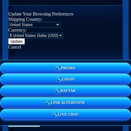
Update Your Browsing Preferences
Shipping Country:
Currency:
Cancel
PROMO
Katie:
5'10"
160
LOGIN
Select your person:
DAFTAR
Male
Female
Height
LINK ALTERNATIF
Short
Med
Tall
Weight
LIVE CHAT
Slim
Avg
Heavy
View Size Chart