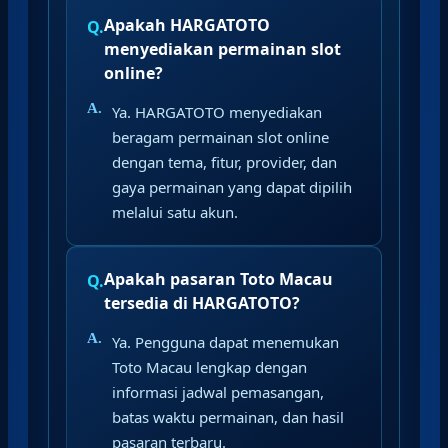
Apakah HARGATOTO
menyediakan permainan slot
online?
Ya. HARGATOTO menyediakan
beragam permainan slot online
dengan tema, fitur, provider, dan
gaya permainan yang dapat dipilih
melalui satu akun.
Apakah pasaran Toto Macau
tersedia di HARGATOTO?
Ya. Pengguna dapat menemukan
Toto Macau lengkap dengan
informasi jadwal pemasangan,
batas waktu permainan, dan hasil
pasaran terbaru.